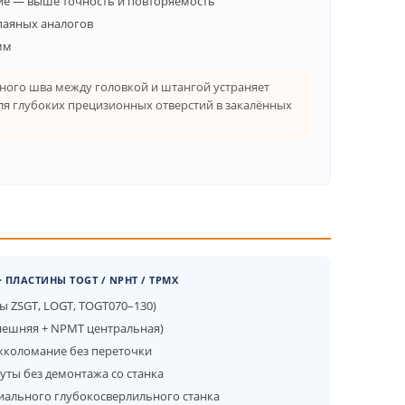
е — выше точность и повторяемость
 паяных аналогов
мм
ного шва между головкой и штангой устраняет
ля глубоких прецизионных отверстий в закалённых
 ПЛАСТИНЫ TOGT / NPHT / TPMX
ы ZSGT, LOGT, TOGT070–130)
внешняя + NPMT центральная)
жколомание без переточки
уты без демонтажа со станка
циального глубокосверлильного станка