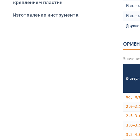
креплением пластин
Маш.-з
Изготовление инструмента
Маш.-з
Двухле
ОРИЕН
Значения
Ø сверл
Vc, м/
2.0–2.
2.5–3.
3.0–3.
3.5–4.