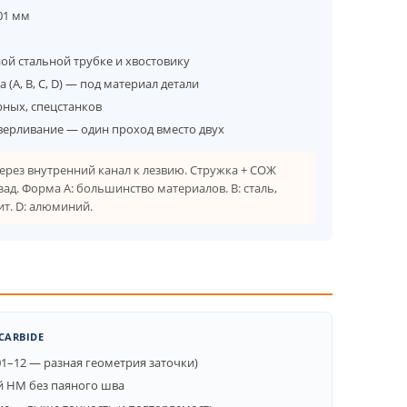
01 мм
ой стальной трубке и хвостовику
A, B, C, D) — под материал детали
рных, спецстанков
верливание — один проход вместо двух
рез внутренний канал к лезвию. Стружка + СОЖ
ад. Форма A: большинство материалов. B: сталь,
ит. D: алюминий.
CARBIDE
01–12 — разная геометрия заточки)
й HM без паяного шва