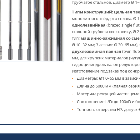
трубчатое стальное. Диаметр Ø 1–6
Типы конструкций:
цельная тв
монолитного твёрдого сплава, Ø 1
однолезвийная
(brazed single f
стальной трубке и хвостовику, Ø 
тип;
машинно-зажимная со см
Ø 10–32 мм; 3 лезвия: Ø 30–65 мм)
двухлезвийная паяная
(twin flu
мм, для хрупких материалов (чугу
гидроцилиндров, валов редукторо
Изготовление под заказ под конкр
Диаметры: Ø1.0–65 мм в зависи
Длина до 5000 мм (паяная серия
Материал режущей части: цем
Соотношение L/D: до 100xD и б
Точность отверстия H7, допуск 