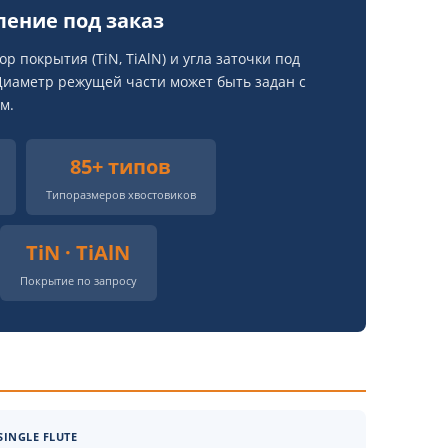
ление под заказ
 покрытия (TiN, TiAlN) и угла заточки под
 Диаметр режущей части может быть задан с
м.
85+ типов
Типоразмеров хвостовиков
TiN · TiAlN
Покрытие по запросу
INGLE FLUTE