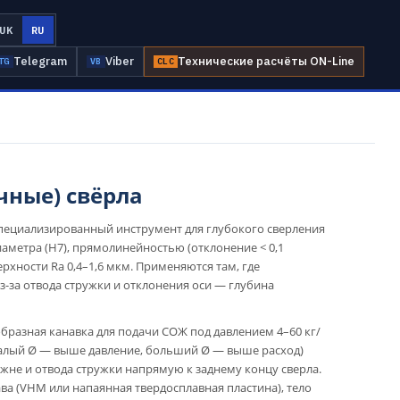
UK
RU
Telegram
Viber
Технические расчёты ON-Line
TG
VB
CLC
чные) свёрла
 специализированный инструмент для глубокого сверления
аметра (H7), прямолинейностью (отклонение < 0,1
рхности Ra 0,4–1,6 мкм. Применяются там, где
-за отвода стружки и отклонения оси — глубина
разная канавка для подачи СОЖ под давлением 4–60 кг/
 малый Ø — выше давление, больший Ø — выше расход)
ржне и отвода стружки напрямую к заднему концу сверла.
ва (VHM или напаянная твердосплавная пластина), тело