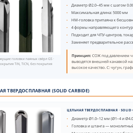
Диаметр Ø2.0–45 мм с шагом 0.0
Максимальная длина: 5000 мм
HM-головка припаяна к бесшовн
4 формы направляющего контура (
Подходит для ЧПУ-центров, тока
Заменяет предварительное расс
Принцип:
СОЖ под давлением че
жущие головки паяных свёрл GS ·
выводятся внешней канавкой наз
окрытия TiN, TiCN, без покрытия
высокое качество. C: чугун, граф
АЯ ТВЕРДОСПЛАВНАЯ (SOLID CARBIDE)
ЦЕЛЬНАЯ ТВЕРДОСПЛАВНАЯ · SOLID 
Диаметр Ø1.0–12 мм (Ø1–4 и Ø4.
Головка и штанга — монолитны