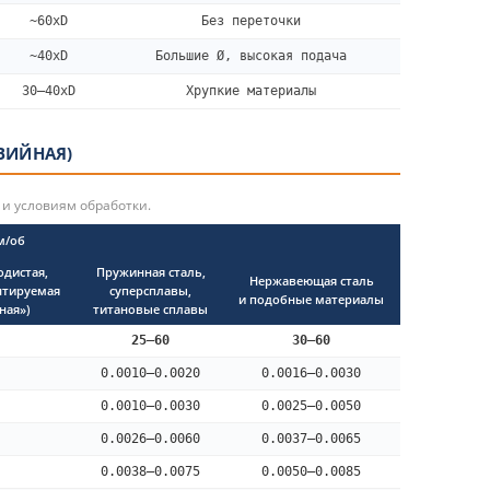
~60xD
Без переточки
~40xD
Большие Ø, высокая подача
30–40xD
Хрупкие материалы
ВИЙНАЯ)
 и условиям обработки.
м/об
одистая,
Пружинная сталь,
Нержавеющая сталь
нтируемая
суперсплавы,
и подобные материалы
ная»)
титановые сплавы
25–60
30–60
0.0010–0.0020
0.0016–0.0030
0.0010–0.0030
0.0025–0.0050
0.0026–0.0060
0.0037–0.0065
0.0038–0.0075
0.0050–0.0085