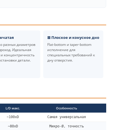
енчатая
⊠ Плоское и конусное дно
ко разных диаметров
Flat-bottom и taper-bottom
проход. Идеальная
исполнение для
 и концентричность
специальных требований к
установки детали.
дну отверстия.
L/D макс.
Особенность
~100xD
Самая универсальная
~80xD
Микро-Ø, точность