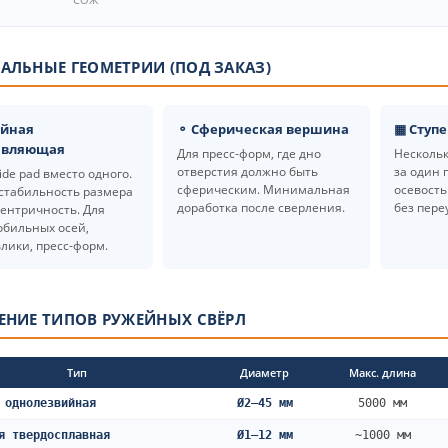
АЛЬНЫЕ ГЕОМЕТРИИ (ПОД ЗАКАЗ)
ойная
⚬ Сферическая вершина
▦ Ступ
авляющая
Для пресс-форм, где дно
Несколь
отверстия должно быть
за один 
ide pad вместо одного.
сферическим. Минимальная
осевость
стабильность размера
доработка после сверления.
без пере
ентричность. Для
обильных осей,
лики, пресс-форм.
ЕНИЕ ТИПОВ РУЖЕЙНЫХ СВЁРЛ
Тип
Диаметр
Макс. длина
 однолезвийная
Ø2–45 мм
5000 мм
я твердосплавная
Ø1–12 мм
~1000 мм