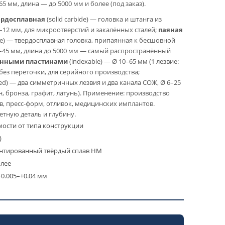
5 мм, длина — до 5000 мм и более (под заказ).
ердосплавная
(solid carbide) — головка и штанга из
–12 мм, для микроотверстий и закалённых сталей;
паяная
lute) — твердосплавная головка, припаянная к бесшовной
2–45 мм, длина до 5000 мм — самый распространённый
енными пластинами
(indexable) — Ø 10–65 мм (1 лезвие:
, без переточки, для серийного производства;
ted) — два симметричных лезвия и два канала СОЖ, Ø 6–25
н, бронза, графит, латунь). Применение: производство
в, пресс-форм, отливок, медицинских имплантов.
етную деталь и глубину.
мости от типа конструкции
)
ентированный твёрдый сплав HM
олее
+0.005–+0.04 мм