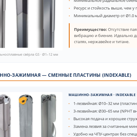
Минимальное радиальное биени
Ресурс и стойкость выше, чем у
Минимальный диаметр от Ø1.0 
Преимущество:
Отсутствие пая
вибрацию и биение. Идеально д
сталях, нержавейке и титане.
ьносплавные свёрла GS · Ø1–12 мм
НО-ЗАЖИМНАЯ — СМЕННЫЕ ПЛАСТИНЫ (INDEXABLE)
МАШИННО-ЗАЖИМНАЯ · INDEXABLE ·
1-лезвийная: Ø10–32 мм (пластин
3-лезвийная: Ø30–65 мм (NPHT 
Высокая подача и хорошее стру
Замена лезвия за считанные мин
Удобно на ЧПУ-центрах без спе