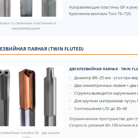
Направляющие пластины GP и реж
Крепление винтами Torx T6–T20.
ловки со сменными пластинами и
направляющими
ЕЗВИЙНАЯ ПАЯНАЯ (TWIN FLUTED)
ДВУХЛЕЗВИЙНАЯ ПАЯНАЯ · TWIN FLU
Диаметр Ø6–25 мм · угол при ве
Два симметричных лезвия + два
Стружка выводится наружными 
Для хрупких материалов: чугун, 
Соотношение L/D: до 30–40
Ограниченное пространство для ст
Скорость резания 60–100 м/мин в з
хлезвийные головки GS · два канала
СОЖ