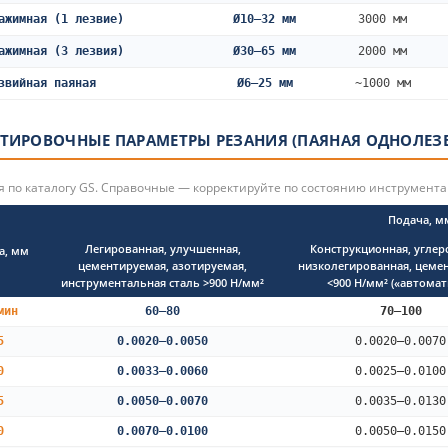
ажимная (1 лезвие)
Ø10–32 мм
3000 мм
ажимная (3 лезвия)
Ø30–65 мм
2000 мм
звийная паяная
Ø6–25 мм
~1000 мм
ТИРОВОЧНЫЕ ПАРАМЕТРЫ РЕЗАНИЯ (ПАЯНАЯ ОДНОЛЕЗ
 по каталогу GS. Справочные — корректируйте по состоянию инструмента
Подача, м
Легированная, улучшенная,
Конструкционная, углер
а, мм
цементируемая, азотируемая,
низколегированная, цеме
инструментальная сталь >900 Н/мм²
<900 Н/мм² («автомат
мин
60–80
70–100
5
0.0020–0.0050
0.0020–0.0070
0
0.0033–0.0060
0.0025–0.0100
5
0.0050–0.0070
0.0035–0.0130
0
0.0070–0.0100
0.0050–0.0150