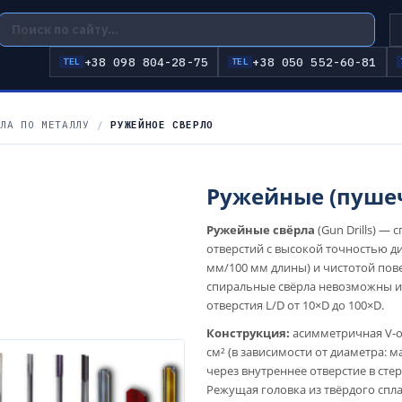
+38 098 804-28-75
+38 050 552-60-81
TEL
TEL
ЛА ПО МЕТАЛЛУ
/
РУЖЕЙНОЕ СВЕРЛО
Ружейные (пуше
Ружейные свёрла
(Gun Drills) —
отверстий с высокой точностью ди
мм/100 мм длины) и чистотой пове
спиральные свёрла невозможны из
отверстия L/D от 10×D до 100×D.
Конструкция:
асимметричная V-об
см² (в зависимости от диаметра:
через внутреннее отверстие в сте
Режущая головка из твёрдого спла