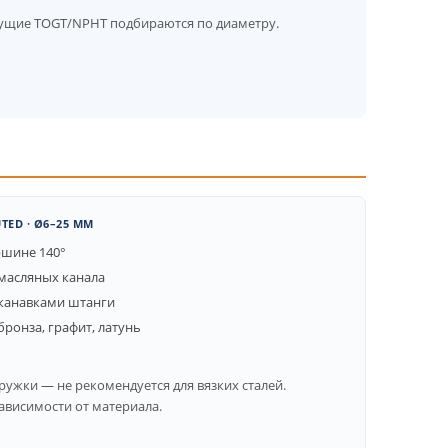
ущие TOGT/NPHT подбираются по диаметру.
TED · Ø6–25 ММ
ршине 140°
 масляных канала
канавками штанги
бронза, графит, латунь
ружки — не рекомендуется для вязких сталей.
ависимости от материала.