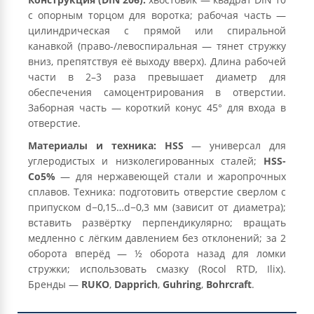
с опорным торцом для воротка; рабочая часть —
цилиндрическая с прямой или спиральной
канавкой (право-/левоспиральная — тянет стружку
вниз, препятствуя её выходу вверх). Длина рабочей
части в 2–3 раза превышает диаметр для
обеспечения самоцентрирования в отверстии.
Заборная часть — короткий конус 45° для входа в
отверстие.
Материалы и техника:
HSS
— универсал для
углеродистых и низколегированных сталей;
HSS-
Co5%
— для нержавеющей стали и жаропрочных
сплавов. Техника: подготовить отверстие сверлом с
припуском d−0,15…d−0,3 мм (зависит от диаметра);
вставить развёртку перпендикулярно; вращать
медленно с лёгким давлением без отклонений; за 2
оборота вперёд — ½ оборота назад для ломки
стружки; использовать смазку (Rocol RTD, Ilix).
Бренды —
RUKO
,
Dapprich
,
Guhring
,
Bohrcraft
.