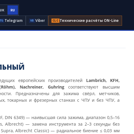
UK
RU
Telegram
Viber
Технические расчёты ON-Line
TG
VB
CLC
ЛЬНЫЙ
едущих европейских производителей
Lambrich, KFH,
Röhm), Nachreiner, Guhring
соответствуют высшим
ности. Предназначены для зажима свёрл, метчиков,
ых, токарных и фрезерных станках с ЧПУ и без ЧПУ, а
F, DIN 6349) — наивысшая сила зажима, диапазон 0,5–16
ss, Albrecht) — замена инструмента за 2–3 секунды без
Supra, Albrecht Classic) — радиальное биение ≤ 0,03 мм