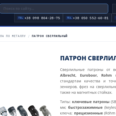
+38 098 804-28-75
+38 050 552-60-81
TEL
TEL
ЛА ПО МЕТАЛЛУ
/
ПАТРОН СВЕРЛИЛЬНЫЙ
ПАТРОН СВЕРЛИ
Сверлильные патроны от в
Albrecht, Euroboor, Rohm (
стандартам качества и точ
зенкеров, фрез на сверлильн
также на магнитных стойках.
Типы:
ключевые патроны
(SB
мм;
быстрозажимные
(keyle
ключа;
прецизионные
(Röhm 