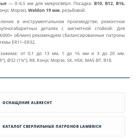
ные
— 0–6,5 мм для микросвёрл. Посадка:
B10, B12, B16,
онус Морзе),
Weldon 19 мм
, резьбовой.
рление в инструментальном производстве, ремонтное
рупногабаритных деталях с магнитной стойкой. Для
(6000+ об/мин) рекомендуем сбалансированные патроны
стемы ER11–ER32.
зажима: от 0,1 до 13 мм, 1 до 16 мм и 3 до 20 мм.
), Ø32 (1¼"), R8, Конус Морзе, SK, HSK, MAS-BT, B18.
ОСНАЩЕНИЕ ALBRECHT
КАТАЛОГ СВЕРЛИЛЬНЫХ ПАТРОНОВ LAMBRICH