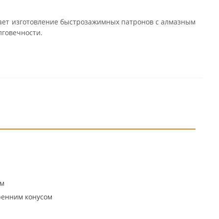
гает изготовление быстрозажимных патронов с алмазным
лговечности.
мм
ренним конусом