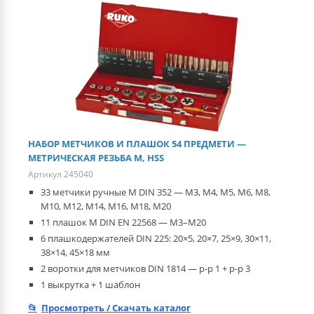
НАБОР МЕТЧИКОВ И ПЛАШОК 54 ПРЕДМЕТИ —
МЕТРИЧЕСКАЯ РЕЗЬБА М, HSS
Артикул 245040
33 метчики ручные M DIN 352 — M3, M4, M5, M6, M8,
M10, M12, M14, M16, M18, M20
11 плашок M DIN EN 22568 — M3–M20
6 плашкодержателей DIN 225: 20×5, 20×7, 25×9, 30×11,
38×14, 45×18 мм
2 воротки для метчиков DIN 1814 — р-р 1 + р-р 3
1 выкрутка + 1 шаблон
Просмотреть / Скачать каталог