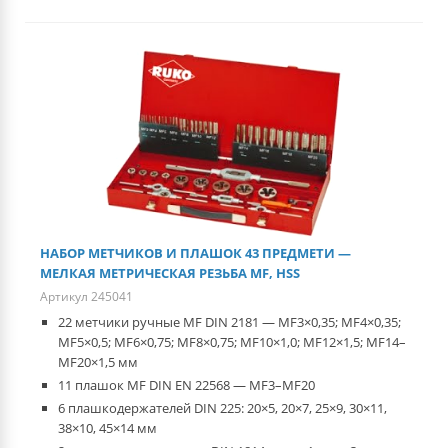
НАБОР МЕТЧИКОВ И ПЛАШОК 43 ПРЕДМЕТИ —
МЕЛКАЯ МЕТРИЧЕСКАЯ РЕЗЬБА МF, HSS
Артикул 245041
22 метчики ручные MF DIN 2181 — MF3×0,35; MF4×0,35;
MF5×0,5; MF6×0,75; MF8×0,75; MF10×1,0; MF12×1,5; MF14–
MF20×1,5 мм
11 плашок MF DIN EN 22568 — MF3–MF20
6 плашкодержателей DIN 225: 20×5, 20×7, 25×9, 30×11,
38×10, 45×14 мм