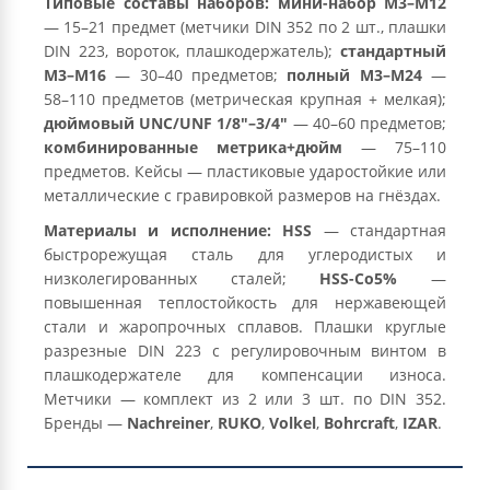
Типовые составы наборов:
мини-набор М3–М12
— 15–21 предмет (метчики DIN 352 по 2 шт., плашки
DIN 223, вороток, плашкодержатель);
стандартный
М3–М16
— 30–40 предметов;
полный М3–М24
—
58–110 предметов (метрическая крупная + мелкая);
дюймовый UNC/UNF 1/8″–3/4″
— 40–60 предметов;
комбинированные метрика+дюйм
— 75–110
предметов. Кейсы — пластиковые ударостойкие или
металлические с гравировкой размеров на гнёздах.
Материалы и исполнение:
HSS
— стандартная
быстрорежущая сталь для углеродистых и
низколегированных сталей;
HSS-Co5%
—
повышенная теплостойкость для нержавеющей
стали и жаропрочных сплавов. Плашки круглые
разрезные DIN 223 с регулировочным винтом в
плашкодержателе для компенсации износа.
Метчики — комплект из 2 или 3 шт. по DIN 352.
Бренды —
Nachreiner
,
RUKO
,
Volkel
,
Bohrcraft
,
IZAR
.