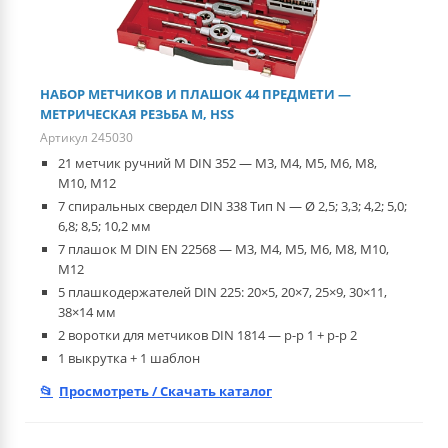
НАБОР МЕТЧИКОВ И ПЛАШОК 44 ПРЕДМЕТИ —
МЕТРИЧЕСКАЯ РЕЗЬБА М, HSS
Артикул 245030
21 метчик ручний M DIN 352 — M3, M4, M5, M6, M8,
M10, M12
7 спиральных свердел DIN 338 Тип N — Ø 2,5; 3,3; 4,2; 5,0;
6,8; 8,5; 10,2 мм
7 плашок M DIN EN 22568 — M3, M4, M5, M6, M8, M10,
M12
5 плашкодержателей DIN 225: 20×5, 20×7, 25×9, 30×11,
38×14 мм
2 воротки для метчиков DIN 1814 — р-р 1 + р-р 2
1 выкрутка + 1 шаблон
Просмотреть / Скачать каталог