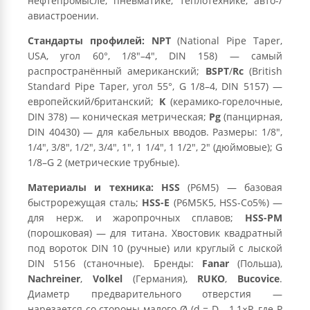
нефтепромысле, пневматике, теплотехнике, авто-/
авиастроении.
Стандарты профилей:
NPT
(National Pipe Taper,
USA, угол 60°, 1/8″–4″, DIN 158) — самый
распространённый американский;
BSPT
/
Rc
(British
Standard Pipe Taper, угол 55°, G 1/8–4, DIN 5157) —
европейский/британский;
K
(керамико-горелочные,
DIN 378) — коническая метрическая;
Pg
(панцирная,
DIN 40430) — для кабельных вводов. Размеры: 1/8″,
1/4″, 3/8″, 1/2″, 3/4″, 1″, 1 1/4″, 1 1/2″, 2″ (дюймовые); G
1/8–G 2 (метрические трубные).
Материалы и техника:
HSS
(Р6М5) — базовая
быстрорежущая сталь;
HSS-E
(Р6М5К5, HSS-Co5%) —
для нерж. и жаропрочных сплавов;
HSS-PM
(порошковая) — для титана. Хвостовик квадратный
под вороток DIN 10 (ручные) или круглый с лыской
DIN 5156 (станочные). Бренды:
Fanar
(Польша),
Nachreiner
,
Volkel
(Германия),
RUKO
,
Bucovice
.
Диаметр предварительного отверстия —
нарезается со стороны малого Ø (d = D - 1,1×P, где P