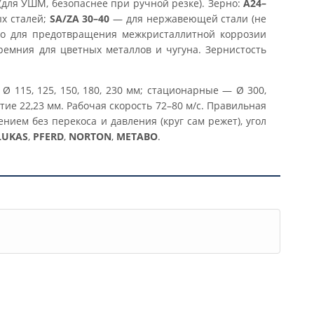
для УШМ, безопаснее при ручной резке). Зерно:
A24–
х сталей;
SA/ZA 30–40
— для нержавеющей стали (не
чно для предотвращения межкристаллитной коррозии
емния для цветных металлов и чугуна. Зернистость
115, 125, 150, 180, 230 мм; стационарные — Ø 300,
тие 22,23 мм. Рабочая скорость 72–80 м/с. Правильная
нием без перекоса и давления (круг сам режет), угол
LUKAS
,
PFERD
,
NORTON
,
METABO
.