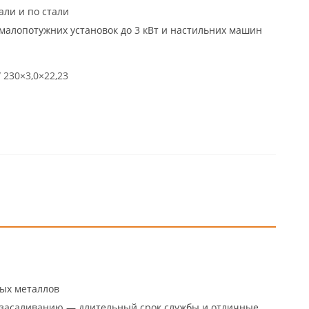
ли и по стали
малопотужних установок до 3 кВт и настильних машин
/ 230×3,0×22,23
ных металлов
засаливанию — длительный срок службы и отличные