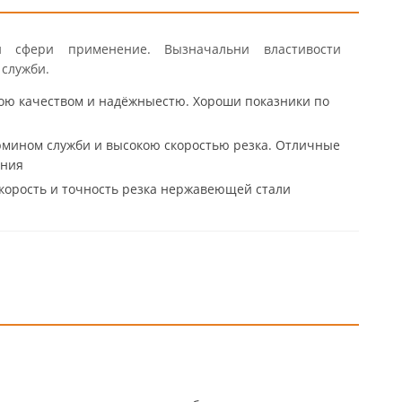
 сфери применение. Вызначальни властивости
 служби.
ою качеством и надёжныестю. Хороши показники по
рмином служби и высокою скоростью резка. Отличные
иния
корость и точность резка нержавеющей стали