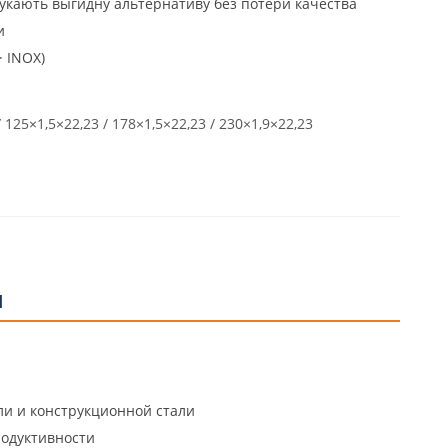
укають выгидну альтернативу без потери качества
и
· INOX)
/ 125×1,5×22,23 / 178×1,5×22,23 / 230×1,9×22,23
И
ли и конструкционной стали
родуктивности