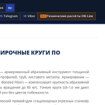
UK
RU
Telegram
Viber
Технические расчёты ON-Line
TG
VB
CLC
ДИРОЧНЫЕ КРУГИ ПО
— армированный абразивный инструмент толщиной
, профилей, труб, листового металла. Армирование —
 — Bonded Fiber) — компенсирует хрупкость абразивной
ь вращения до 80 м/с. Тонкие круги 0,8–1,6 мм дают
 рез без цветов побежалости.
оский прямой (для стационарных отрезных станков);