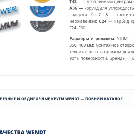
T42
— с утопленным центром (
A36
— корунд для углеродисты
содержит Fe, Cl, S — крити
нержавейки);
C24
— карбид кр
F24–F60.
Размеры и режимы:
УШМ — Ø 
350, 400 мм; монтажное отверс
техника: резать прямым движе
90° к поверхности. Бренды —
РЕЗНЫЕ И ОБДИРОЧНЫЕ КРУГИ WENDT — ПОВНИЙ КАТАЛОГ
АЧЕСТВА WENDT