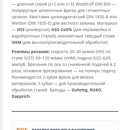
— длинная серия (z=2 или z=3), Woodruff DIN 850 —
полукруглые шпоночные фрезы для сегментных
шпонок. Хвостовик цилиндрический DIN 1835-B или
Weldon (DIN 1835-E) для жёсткого зажима. Материал
—
HSS
(универсал),
HSS-Co5%
(для нержавейки и
жаропрочных сталей), монолитный твёрдый сплав
VHM
(для высокопроизводительной обработки).
Режимы резания:
скорость 20–30 м/мин (HSS по
стали St37), 60–120 м/мин (VHM), подача 0,02–0,05
мм/зуб. Врезание по оси со сниженной подачей в 2
раза, основное фрезерование — на полную подачу.
Рекомендуется 2-зубая фреза для вязких
материалов, 3-зубая — для производительной
обработки сталей. Бренды —
Guhring
,
RUKO
,
Dapprich
.
PDF